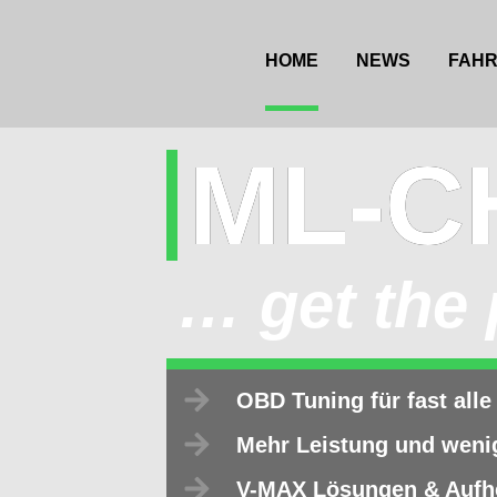
Inhalt
springen
HOME
NEWS
FAH
ML-C
… get the
OBD Tuning für fast all
Mehr Leistung und weni
V-MAX Lösungen & Auf