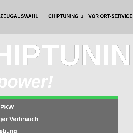
RZEUGAUSWAHL
CHIPTUNING
VOR ORT-SERVICE
HIPTUNI
 power!
e PKW
ger Verbrauch
hebung