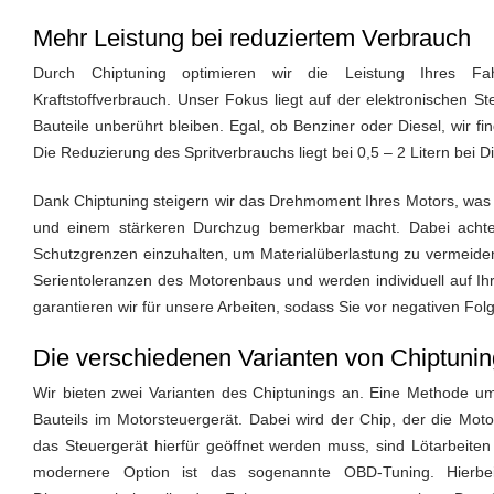
Mehr Leistung bei reduziertem Verbrauch
Durch Chiptuning optimieren wir die Leistung Ihres Fa
Kraftstoffverbrauch. Unser Fokus liegt auf der elektronischen
Bauteile unberührt bleiben. Egal, ob Benziner oder Diesel, wir f
Die Reduzierung des Spritverbrauchs liegt bei 0,5 – 2 Litern bei 
Dank Chiptuning steigern wir das Drehmoment Ihres Motors, was 
und einem stärkeren Durchzug bemerkbar macht. Dabei achten 
Schutzgrenzen einzuhalten, um Materialüberlastung zu vermeide
Serientoleranzen des Motorenbaus und werden individuell auf Ih
garantieren wir für unsere Arbeiten, sodass Sie vor negativen Fol
Die verschiedenen Varianten von Chiptunin
Wir bieten zwei Varianten des Chiptunings an. Eine Methode um
Bauteils im Motorsteuergerät. Dabei wird der Chip, der die Mot
das Steuergerät hierfür geöffnet werden muss, sind Lötarbeiten e
modernere Option ist das sogenannte OBD-Tuning. Hierbe