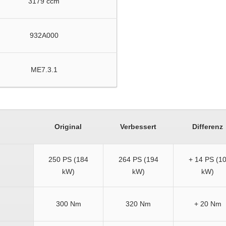
3179 ccm
932A000
ME7.3.1
Original
Verbessert
Differenz
250 PS (184
264 PS (194
+ 14 PS (1
kW)
kW)
kW)
300 Nm
320 Nm
+ 20 Nm