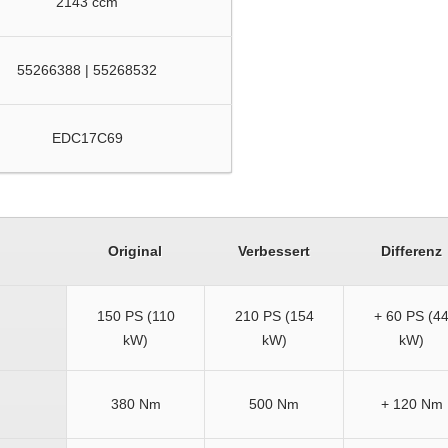
2143 ccm
55266388 | 55268532
EDC17C69
Original
Verbessert
Differenz
150 PS (110
210 PS (154
+ 60 PS (4
kW)
kW)
kW)
380 Nm
500 Nm
+ 120 Nm