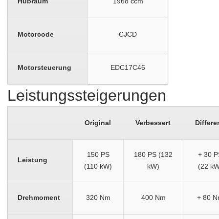
Hubraum
1968 ccm
Motorcode
CJCD
Motorsteuerung
EDC17C46
Leistungssteigerungen
Original
Verbessert
Differe
150 PS
180 PS (132
+ 30 P
Leistung
(110 kW)
kW)
(22 kW
Drehmoment
320 Nm
400 Nm
+ 80 