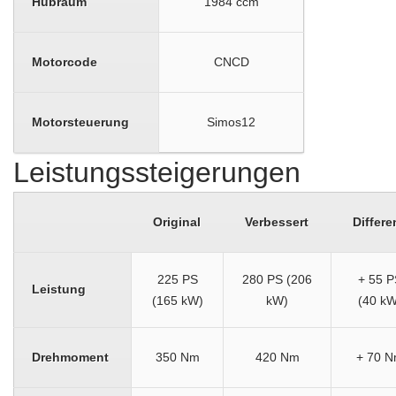
Hubraum
1984 ccm
Motorcode
CNCD
Motorsteuerung
Simos12
Leistungssteigerungen
Original
Verbessert
Differe
225 PS
280 PS (206
+ 55 P
Leistung
(165 kW)
kW)
(40 kW
Drehmoment
350 Nm
420 Nm
+ 70 