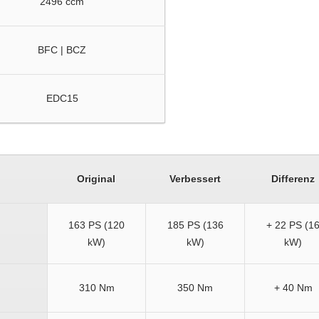
2496 ccm
BFC | BCZ
EDC15
Original
Verbessert
Differenz
163 PS (120
185 PS (136
+ 22 PS (1
kW)
kW)
kW)
310 Nm
350 Nm
+ 40 Nm