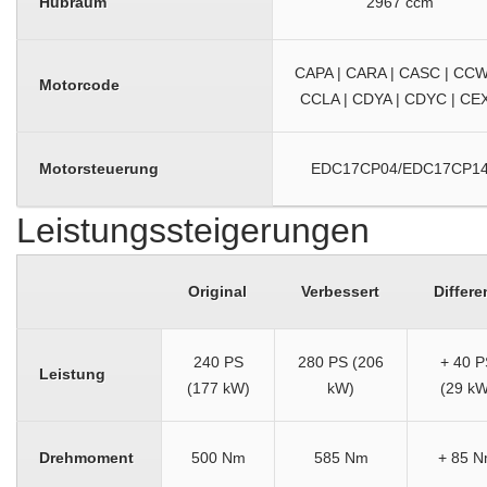
Hubraum
2967 ccm
CAPA | CARA | CASC | CCW
Motorcode
CCLA | CDYA | CDYC | CE
Motorsteuerung
EDC17CP04/EDC17CP1
Leistungssteigerungen
Original
Verbessert
Differe
240 PS
280 PS (206
+ 40 P
Leistung
(177 kW)
kW)
(29 kW
Drehmoment
500 Nm
585 Nm
+ 85 