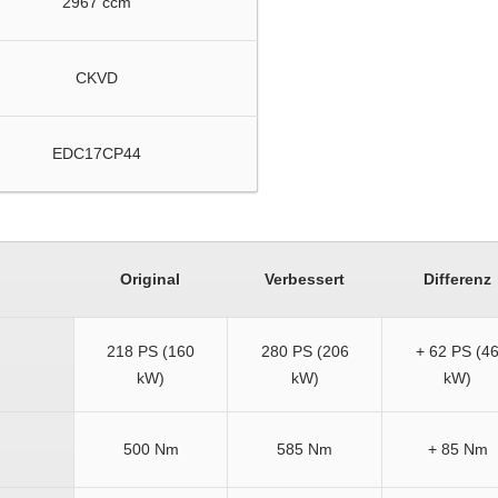
2967 ccm
CKVD
EDC17CP44
Original
Verbessert
Differenz
218 PS (160
280 PS (206
+ 62 PS (4
kW)
kW)
kW)
500 Nm
585 Nm
+ 85 Nm