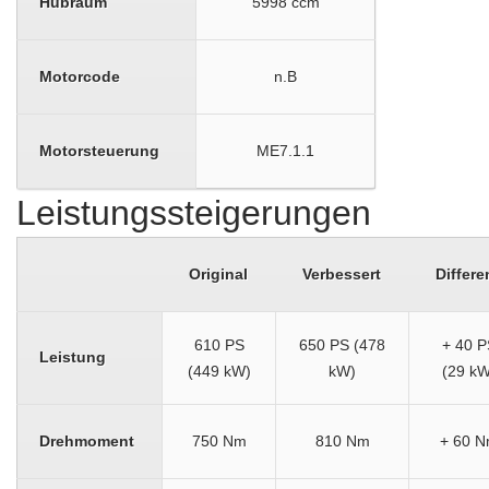
Hubraum
5998 ccm
Motorcode
n.B
Motorsteuerung
ME7.1.1
Leistungssteigerungen
Original
Verbessert
Differe
610 PS
650 PS (478
+ 40 P
Leistung
(449 kW)
kW)
(29 kW
Drehmoment
750 Nm
810 Nm
+ 60 