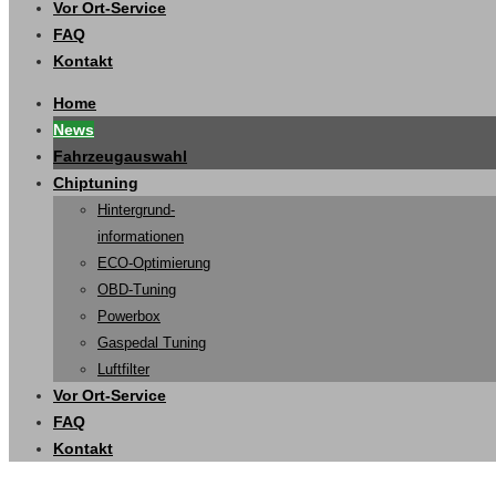
Vor Ort-Service
FAQ
Kontakt
Home
News
Fahrzeugauswahl
Chiptuning
Hintergrund-
informationen
ECO-Optimierung
OBD-Tuning
Powerbox
Gaspedal Tuning
Luftfilter
Vor Ort-Service
FAQ
Kontakt