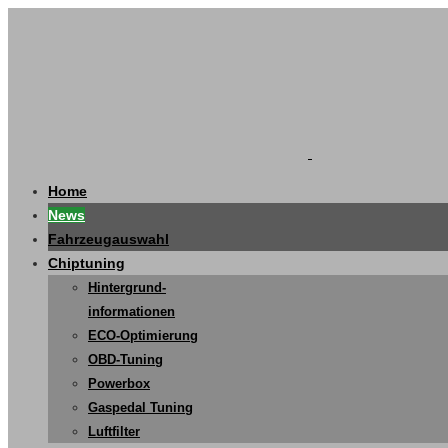
Home
News
Fahrzeugauswahl
Chiptuning
Hintergrund-
informationen
ECO-Optimierung
OBD-Tuning
Powerbox
Gaspedal Tuning
Luftfilter