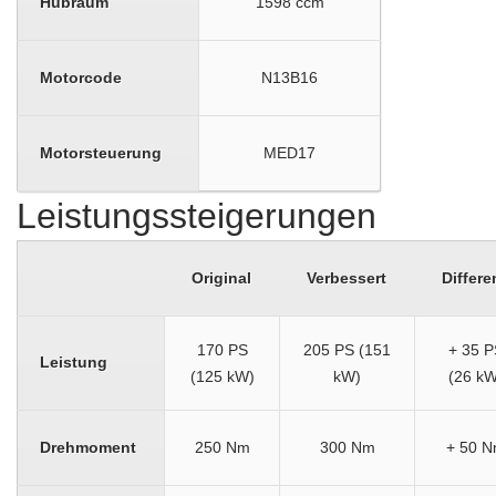
Hubraum
1598 ccm
Motorcode
N13B16
Motorsteuerung
MED17
Leistungssteigerungen
Original
Verbessert
Differe
170 PS
205 PS (151
+ 35 P
Leistung
(125 kW)
kW)
(26 kW
Drehmoment
250 Nm
300 Nm
+ 50 