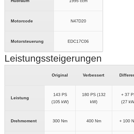
Hubraum
1995 ccm
Motorcode
N47D20
Motorsteuerung
EDC17C06
Leistungssteigerungen
Original
Verbessert
Differe
143 PS
180 PS (132
+ 37 P
Leistung
(105 kW)
kW)
(27 kW
Drehmoment
300 Nm
400 Nm
+ 100 