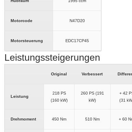
Hubraum
1995 ccm
Motorcode
N47D20
Motorsteuerung
EDC17CP45
Leistungssteigerungen
Original
Verbessert
Differe
218 PS
260 PS (191
+ 42 P
Leistung
(160 kW)
kW)
(31 kW
Drehmoment
450 Nm
510 Nm
+ 60 