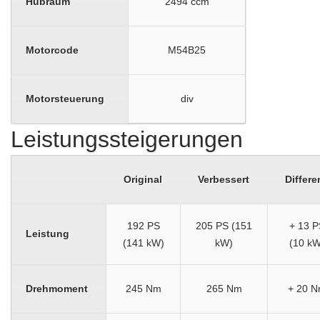
Hubraum
2494 ccm
Motorcode
M54B25
Motorsteuerung
div
Leistungssteigerungen
Original
Verbessert
Differe
192 PS
205 PS (151
+ 13 P
Leistung
(141 kW)
kW)
(10 kW
Drehmoment
245 Nm
265 Nm
+ 20 