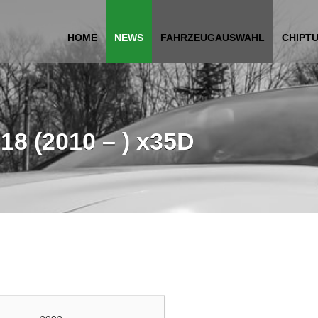
HOME
NEWS
FAHRZEUGAUSWAHL
CHIPT
18 (2010 – ) x35D