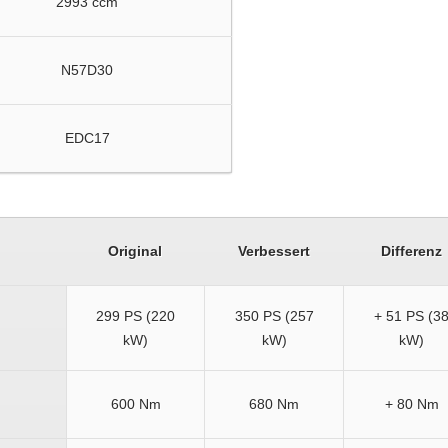
2993 ccm
N57D30
EDC17
Original
Verbessert
Differenz
299 PS (220
350 PS (257
+ 51 PS (3
kW)
kW)
kW)
600 Nm
680 Nm
+ 80 Nm