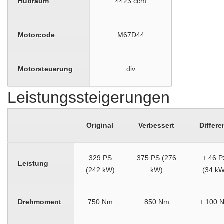
Hubraum
4423 ccm
Motorcode
M67D44
Motorsteuerung
div
Leistungssteigerungen
Original
Verbessert
Differe
329 PS
375 PS (276
+ 46 P
Leistung
(242 kW)
kW)
(34 kW
Drehmoment
750 Nm
850 Nm
+ 100 