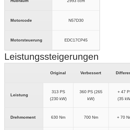
Hubraum
2993 ccm
Motorcode
N57D30
Motorsteuerung
EDC17CP45
Leistungssteigerungen
Original
Verbessert
Differe
313 PS
360 PS (265
+ 47 P
Leistung
(230 kW)
kW)
(35 kW
Drehmoment
630 Nm
700 Nm
+ 70 