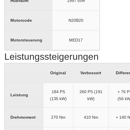
Hubraum
1997 ccm
Motorcode
N20B20
Motorsteuerung
MED17
Leistungssteigerungen
Original
Verbessert
Differe
184 PS
260 PS (191
+ 76 P
Leistung
(135 kW)
kW)
(56 kW
Drehmoment
270 Nm
410 Nm
+ 140 