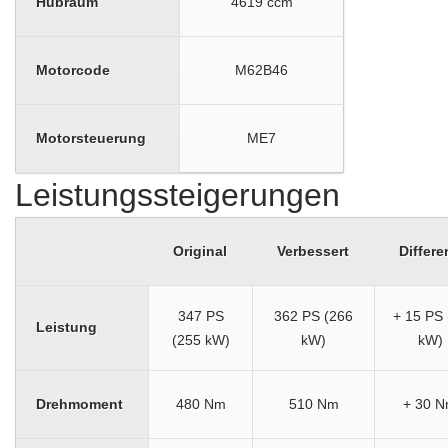
Hubraum
4619 ccm
Motorcode
M62B46
Motorsteuerung
ME7
Leistungssteigerungen
Original
Verbessert
Differe
347 PS
362 PS (266
+ 15 PS 
Leistung
(255 kW)
kW)
kW)
Drehmoment
480 Nm
510 Nm
+ 30 