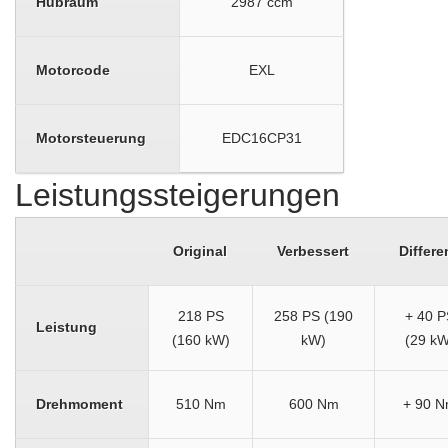
Hubraum
2987 ccm
Motorcode
EXL
Motorsteuerung
EDC16CP31
Leistungssteigerungen
Original
Verbessert
Differe
218 PS
258 PS (190
+ 40 P
Leistung
(160 kW)
kW)
(29 kW
Drehmoment
510 Nm
600 Nm
+ 90 