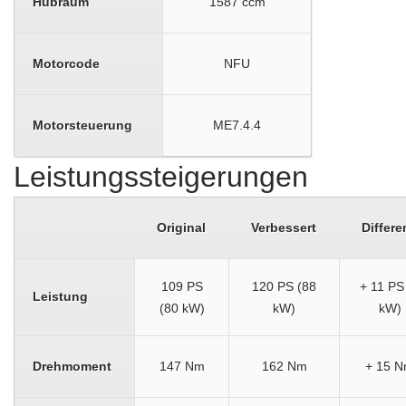
Hubraum
1587 ccm
Motorcode
NFU
Motorsteuerung
ME7.4.4
Leistungssteigerungen
Original
Verbessert
Differe
109 PS
120 PS (88
+ 11 PS
Leistung
(80 kW)
kW)
kW)
Drehmoment
147 Nm
162 Nm
+ 15 