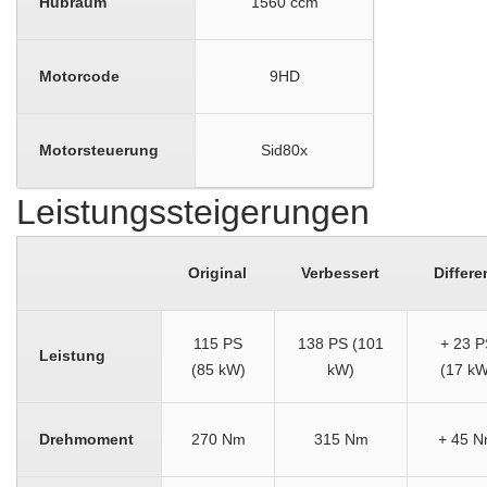
Hubraum
1560 ccm
Motorcode
9HD
Motorsteuerung
Sid80x
Leistungssteigerungen
Original
Verbessert
Differe
115 PS
138 PS (101
+ 23 P
Leistung
(85 kW)
kW)
(17 kW
Drehmoment
270 Nm
315 Nm
+ 45 