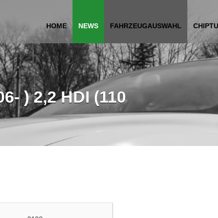
HOME
NEWS
FAHRZEUGAUSWAHL
CHIPT
6- ) 2,2 HDI (110