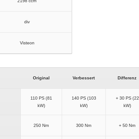
2198 ccm
div
Visteon
Original
Verbessert
Differenz
110 PS (81
140 PS (103
+ 30 PS (22
kW)
kW)
kW)
250 Nm
300 Nm
+ 50 Nm