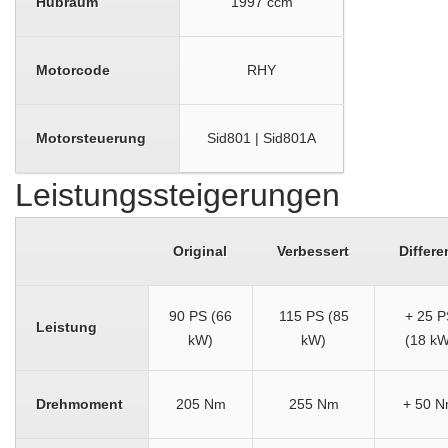
Hubraum
1997 ccm
Motorcode
RHY
Motorsteuerung
Sid801 | Sid801A
Leistungssteigerungen
Original
Verbessert
Differe
90 PS (66
115 PS (85
+ 25 P
Leistung
kW)
kW)
(18 kW
Drehmoment
205 Nm
255 Nm
+ 50 