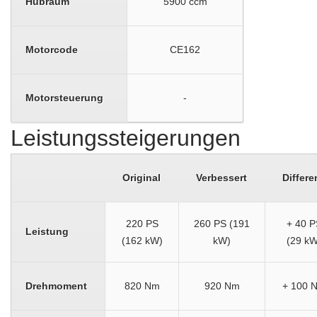
Hubraum
5900 ccm
Motorcode
CE162
Motorsteuerung
-
Leistungssteigerungen
Original
Verbessert
Differe
220 PS
260 PS (191
+ 40 P
Leistung
(162 kW)
kW)
(29 kW
Drehmoment
820 Nm
920 Nm
+ 100 