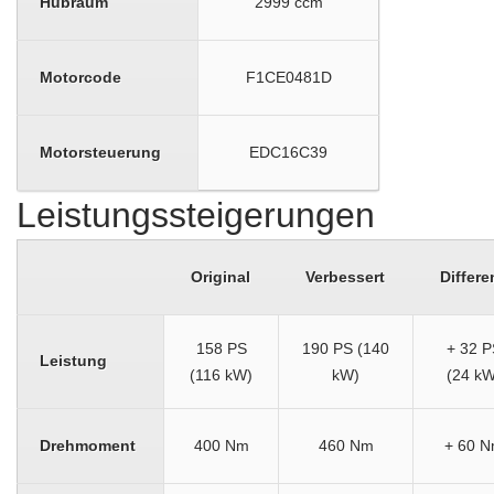
Hubraum
2999 ccm
Motorcode
F1CE0481D
Motorsteuerung
EDC16C39
Leistungssteigerungen
Original
Verbessert
Differe
158 PS
190 PS (140
+ 32 P
Leistung
(116 kW)
kW)
(24 kW
Drehmoment
400 Nm
460 Nm
+ 60 