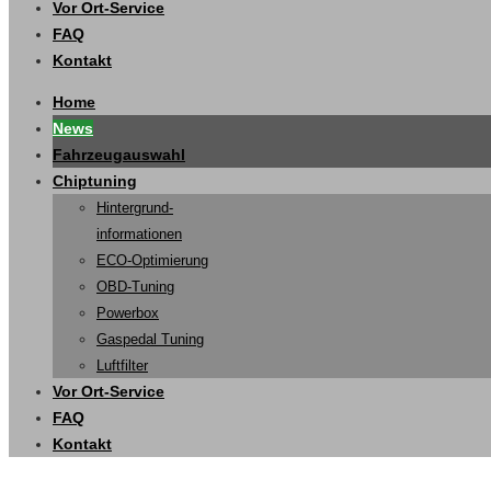
Vor Ort-Service
FAQ
Kontakt
Home
News
Fahrzeugauswahl
Chiptuning
Hintergrund-
informationen
ECO-Optimierung
OBD-Tuning
Powerbox
Gaspedal Tuning
Luftfilter
Vor Ort-Service
FAQ
Kontakt