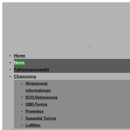
Home
News
Fahrzeugauswahl
Chiptuning
Hintergrund-
informationen
ECO-Optimierung
OBD-Tuning
Powerbox
Gaspedal Tuning
Luftfilter