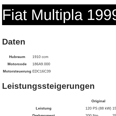
Fiat Multipla 19
Daten
Hubraum
1910 ccm
Motorcode
186A9.000
Motorsteuerung
EDC16C39
Leistungssteigerungen
Original
Leistung
120 PS (88 kW)
1
Drehmoment
200 Nm
2