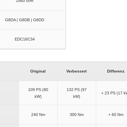
1560 ccm
G8DA | G8DB | G8DD
EDC16C34
Original
Verbessert
Differenz
109 PS (80
132 PS (97
+ 23 PS (17 k
kW)
kW)
240 Nm
300 Nm
+ 60 Nm