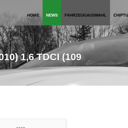
HOME
NEWS
FAHRZEUGAUSWAHL
CHIPT
010) 1,6 TDCI (109