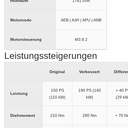
Hubraum
1781 ccm
Motorcode
AEB | AJH | APU | ANB
Motorsteuerung
M3.8.2
Leistungssteigerungen
Original
Verbessert
Differe
150 PS
190 PS (140
+ 40 P
Leistung
(110 kW)
kW)
(29 kW
Drehmoment
210 Nm
280 Nm
+ 70 