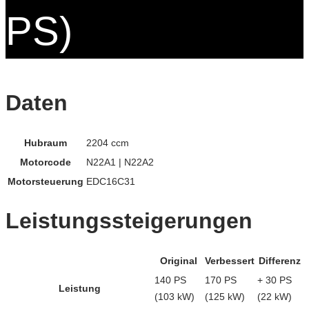
PS)
Daten
Hubraum
2204 ccm
Motorcode
N22A1 | N22A2
Motorsteuerung
EDC16C31
Leistungssteigerungen
Original
Verbessert
Differenz
140 PS
170 PS
+ 30 PS
Leistung
(103 kW)
(125 kW)
(22 kW)