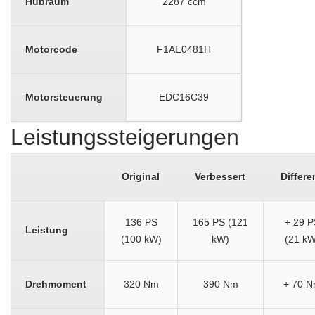
Hubraum
2287 ccm
Motorcode
F1AE0481H
Motorsteuerung
EDC16C39
Leistungssteigerungen
Original
Verbessert
Differe
136 PS
165 PS (121
+ 29 P
Leistung
(100 kW)
kW)
(21 kW
Drehmoment
320 Nm
390 Nm
+ 70 