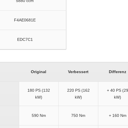
5880 ccm
F4AE0681E
EDC7C1
Original
Verbessert
Differenz
180 PS (132
220 PS (162
+ 40 PS (2
kW)
kW)
kW)
590 Nm
750 Nm
+ 160 Nm