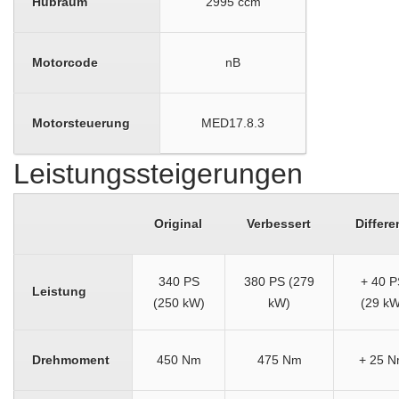
Hubraum
2995 ccm
Motorcode
nB
Motorsteuerung
MED17.8.3
Leistungssteigerungen
Original
Verbessert
Differe
340 PS
380 PS (279
+ 40 P
Leistung
(250 kW)
kW)
(29 kW
Drehmoment
450 Nm
475 Nm
+ 25 