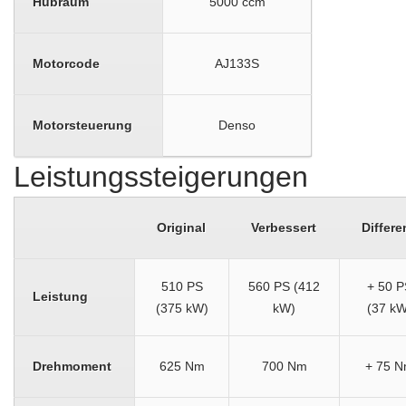
Hubraum
5000 ccm
Motorcode
AJ133S
Motorsteuerung
Denso
Leistungssteigerungen
Original
Verbessert
Differe
510 PS
560 PS (412
+ 50 P
Leistung
(375 kW)
kW)
(37 kW
Drehmoment
625 Nm
700 Nm
+ 75 