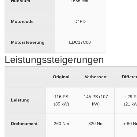
Hubraum
1685 ccm
Motorcode
D4FD
Motorsteuerung
EDC17C08
Leistungssteigerungen
Original
Verbessert
Differe
116 PS
145 PS (107
+ 29 P
Leistung
(85 kW)
kW)
(21 kW
Drehmoment
260 Nm
320 Nm
+ 60 