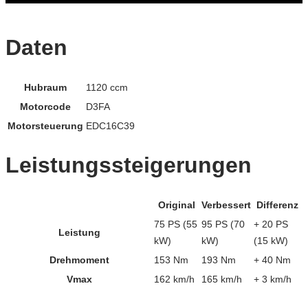
Daten
Hubraum
1120 ccm
Motorcode
D3FA
Motorsteuerung
EDC16C39
Leistungssteigerungen
Original
Verbessert
Differenz
75 PS (55
95 PS (70
+ 20 PS
Leistung
kW)
kW)
(15 kW)
Drehmoment
153 Nm
193 Nm
+ 40 Nm
Vmax
162 km/h
165 km/h
+ 3 km/h