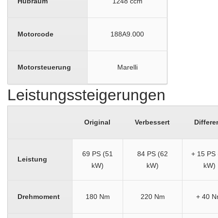
Hubraum
1248 ccm
Motorcode
188A9.000
Motorsteuerung
Marelli
Leistungssteigerungen
Original
Verbessert
Differe
69 PS (51
84 PS (62
+ 15 PS 
Leistung
kW)
kW)
kW)
Drehmoment
180 Nm
220 Nm
+ 40 