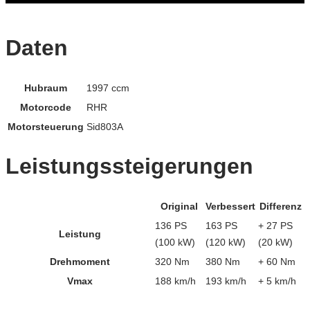
Daten
Hubraum
1997 ccm
Motorcode
RHR
Motorsteuerung
Sid803A
Leistungssteigerungen
Original
Verbessert
Differenz
136 PS
163 PS
+ 27 PS
Leistung
(100 kW)
(120 kW)
(20 kW)
Drehmoment
320 Nm
380 Nm
+ 60 Nm
Vmax
188 km/h
193 km/h
+ 5 km/h