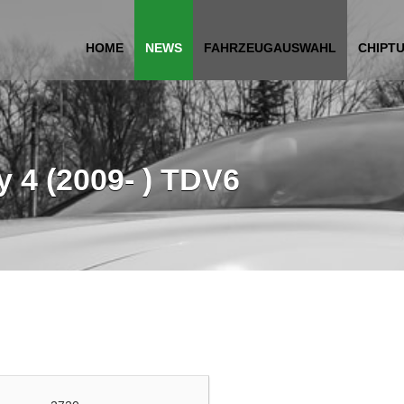
HOME
NEWS
FAHRZEUGAUSWAHL
CHIPT
 4 (2009- ) TDV6