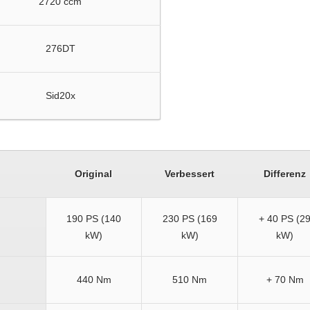
2720 ccm
276DT
Sid20x
Original
Verbessert
Differenz
190 PS (140
230 PS (169
+ 40 PS (2
kW)
kW)
kW)
440 Nm
510 Nm
+ 70 Nm