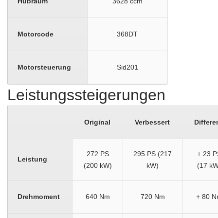
Hubraum
3628 ccm
Motorcode
368DT
Motorsteuerung
Sid201
Leistungssteigerungen
Original
Verbessert
Differe
272 PS
295 PS (217
+ 23 P
Leistung
(200 kW)
kW)
(17 kW
Drehmoment
640 Nm
720 Nm
+ 80 