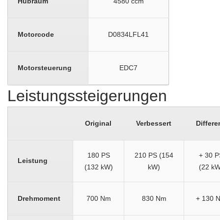
Hubraum
4580 ccm
Motorcode
D0834LFL41
Motorsteuerung
EDC7
Leistungssteigerungen
Original
Verbessert
Differe
180 PS
210 PS (154
+ 30 P
Leistung
(132 kW)
kW)
(22 kW
Drehmoment
700 Nm
830 Nm
+ 130 