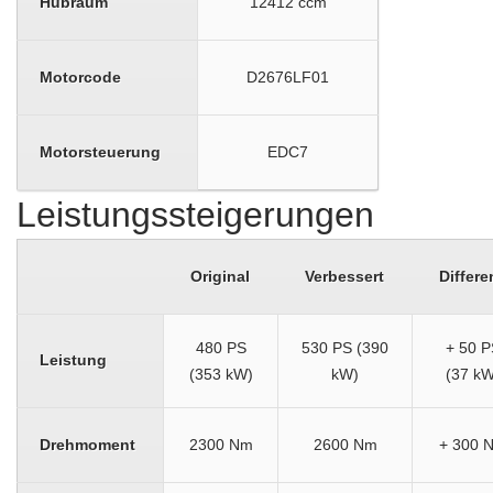
Hubraum
12412 ccm
Motorcode
D2676LF01
Motorsteuerung
EDC7
Leistungssteigerungen
Original
Verbessert
Differe
480 PS
530 PS (390
+ 50 P
Leistung
(353 kW)
kW)
(37 kW
Drehmoment
2300 Nm
2600 Nm
+ 300 