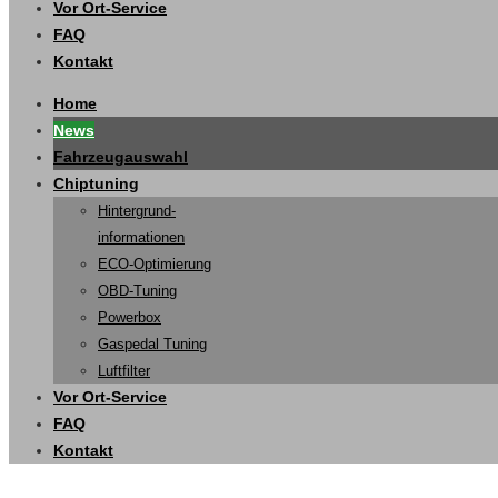
Vor Ort-Service
FAQ
Kontakt
Home
News
Fahrzeugauswahl
Chiptuning
Hintergrund-
informationen
ECO-Optimierung
OBD-Tuning
Powerbox
Gaspedal Tuning
Luftfilter
Vor Ort-Service
FAQ
Kontakt