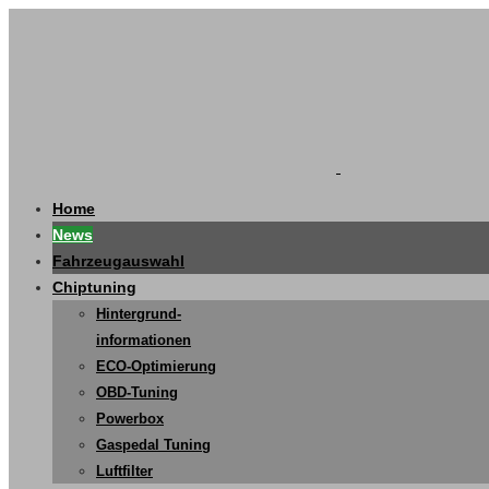
Home
News
Fahrzeugauswahl
Chiptuning
Hintergrund-
informationen
ECO-Optimierung
OBD-Tuning
Powerbox
Gaspedal Tuning
Luftfilter