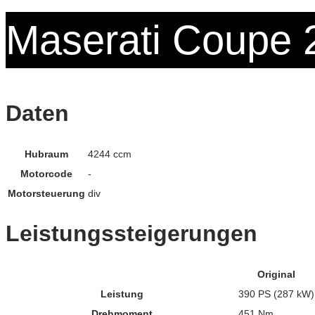
Maserati Coupe 
Daten
Hubraum
4244 ccm
Motorcode
-
Motorsteuerung
div
Leistungssteigerungen
Original
Leistung
390 PS (287 kW)
Drehmoment
451 Nm