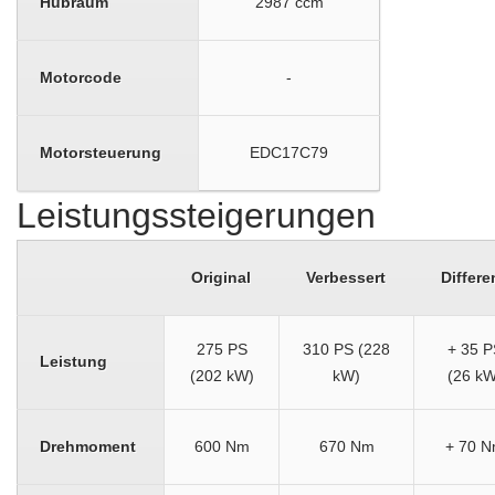
Hubraum
2987 ccm
Motorcode
-
Motorsteuerung
EDC17C79
Leistungssteigerungen
Original
Verbessert
Differe
275 PS
310 PS (228
+ 35 P
Leistung
(202 kW)
kW)
(26 kW
Drehmoment
600 Nm
670 Nm
+ 70 