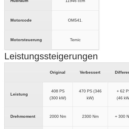
Hubraum
11946 ccm
Motorcode
OM541.
Motorsteuerung
Temic
Leistungssteigerungen
Original
Verbessert
Differe
408 PS
470 PS (346
+ 62 P
Leistung
(300 kW)
kW)
(46 kW
Drehmoment
2000 Nm
2300 Nm
+ 300 