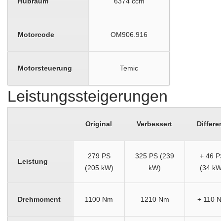
Hubraum
6374 ccm
Motorcode
OM906.916
Motorsteuerung
Temic
Leistungssteigerungen
Original
Verbessert
Differe
279 PS
325 PS (239
+ 46 P
Leistung
(205 kW)
kW)
(34 kW
Drehmoment
1100 Nm
1210 Nm
+ 110 