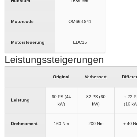
Hubraum
1689 ccm
Motorcode
OM668.941
Motorsteuerung
EDC15
Leistungssteigerungen
Original
Verbessert
Differe
60 PS (44
82 PS (60
+ 22 P
Leistung
kW)
kW)
(16 kW
Drehmoment
160 Nm
200 Nm
+ 40 