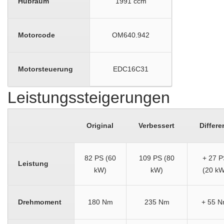
Hubraum
1991 ccm
Motorcode
OM640.942
Motorsteuerung
EDC16C31
Leistungssteigerungen
Original
Verbessert
Differe
82 PS (60
109 PS (80
+ 27 P
Leistung
kW)
kW)
(20 kW
Drehmoment
180 Nm
235 Nm
+ 55 