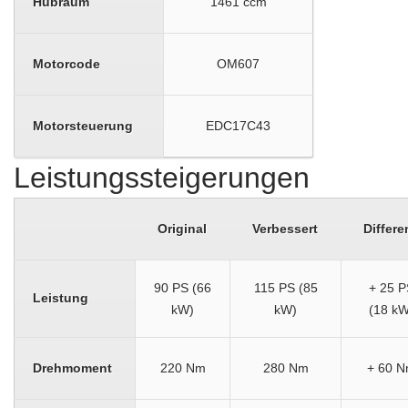
Hubraum
1461 ccm
Motorcode
OM607
Motorsteuerung
EDC17C43
Leistungssteigerungen
Original
Verbessert
Differe
90 PS (66
115 PS (85
+ 25 P
Leistung
kW)
kW)
(18 kW
Drehmoment
220 Nm
280 Nm
+ 60 