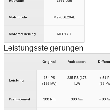
Hubraum
1991 ccm
Motorcode
M270DE20AL
Motorsteuerung
MED17.7
Leistungssteigerungen
Original
Verbessert
Differe
184 PS
235 PS (173
+ 51 P
Leistung
(135 kW)
kW)
(38 kW
Drehmoment
300 Nm
380 Nm
+ 80 